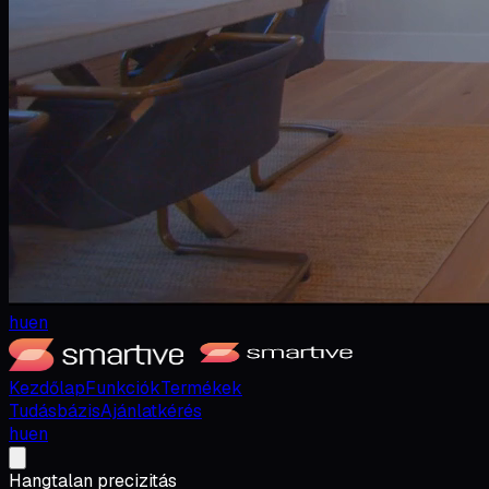
hu
en
Kezdőlap
Funkciók
Termékek
Tudásbázis
Ajánlatkérés
hu
en
Hangtalan precizitás