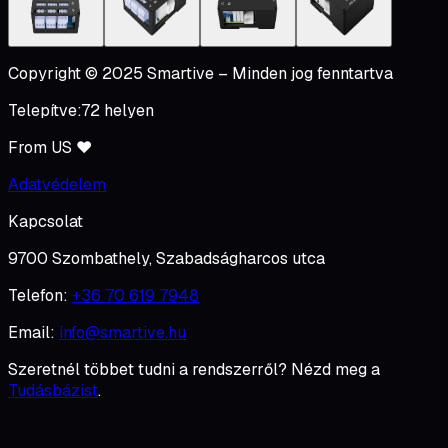
Copyright © 2025 Smartive – Minden jog fenntartva
Telepítve:
72
helyen
From US ♥
Adatvédelem
Kapcsolat
9700 Szombathely
,
Szabadságharcos utca
Telefon:
+36 70 619 7948
Email:
info@smartive.hu
Szeretnél többet tudni a rendszerről? Nézd meg a
Tudásbázist
.